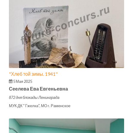
"Хлеб той зимы. 1941"
5 Мая 2025
Сеелева Ева Евгеньевна
872 дня блокады Ленинграда
МУК ДК " Гжелка", МО г. Раменское