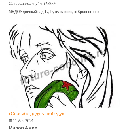
Стенгазета ко Дню Победы
МБДОУ деиский сад 17, Путилклково, го Красногорск
«Спасибо деду за победу»
11 Мая 2024
Миров Амир