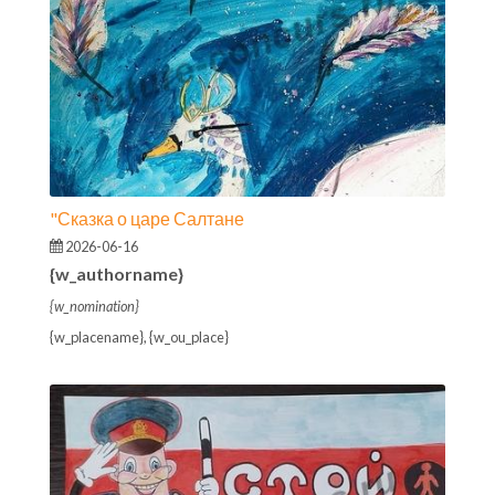
"Сказка о царе Салтане
2026-06-16
{w_authorname}
{w_nomination}
{w_placename}, {w_ou_place}