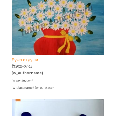
Букет от души
2026-07-12
{w_authorname}
{w_nomination}
{w_placename}, {w_ou_place}