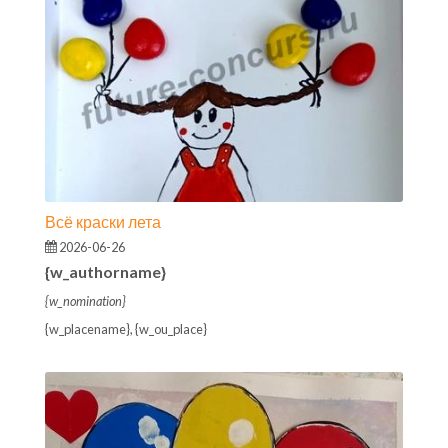
Всё краски лета
2026-06-26
{w_authorname}
{w_nomination}
{w_placename}, {w_ou_place}