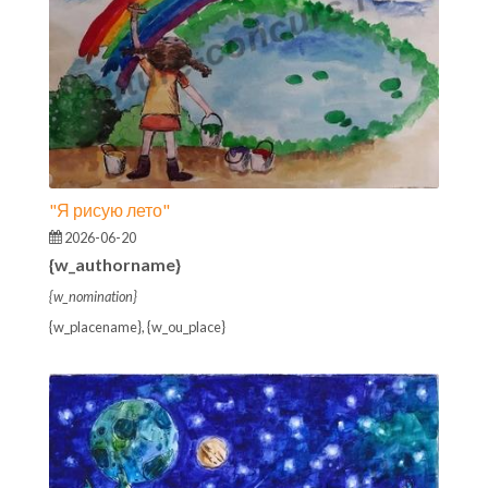
"Я рисую лето"
2026-06-20
{w_authorname}
{w_nomination}
{w_placename}, {w_ou_place}