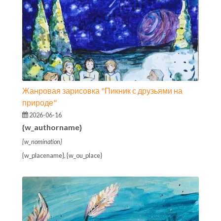
Жанровая зарисовка "Пикник с друзьями на
природе"
2026-06-16
{w_authorname}
{w_nomination}
{w_placename}, {w_ou_place}