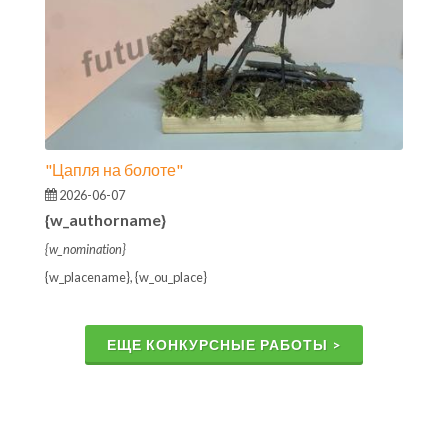
"Цапля на болоте"
2026-06-07
{w_authorname}
{w_nomination}
{w_placename}, {w_ou_place}
ЕЩЕ КОНКУРСНЫЕ РАБОТЫ >