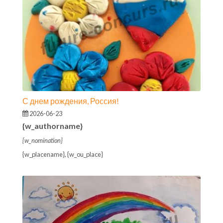
С днем рождения, Россия!
2026-06-23
{w_authorname}
{w_nomination}
{w_placename}, {w_ou_place}