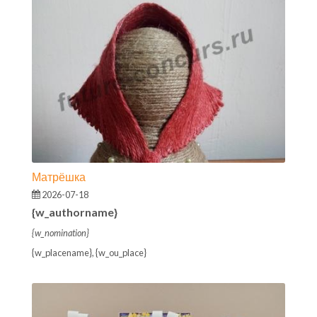
Матрёшка
2026-07-18
{w_authorname}
{w_nomination}
{w_placename}, {w_ou_place}