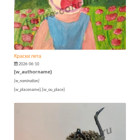
Краски лета
2026-06-10
{w_authorname}
{w_nomination}
{w_placename}, {w_ou_place}