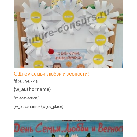
С Днём семьи, любви и верности!
2026-07-18
{w_authorname}
{w_nomination}
{w_placename}, {w_ou_place}