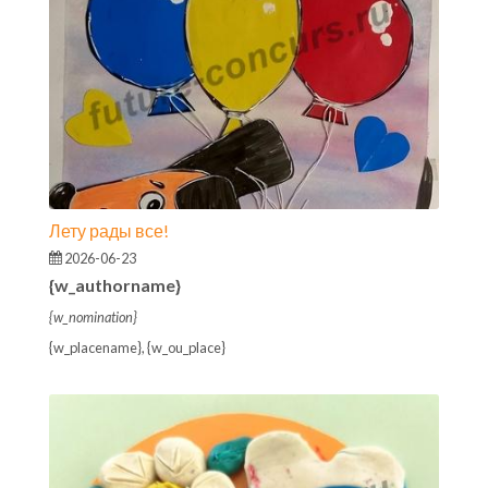
Лету рады все!
2026-06-23
{w_authorname}
{w_nomination}
{w_placename}, {w_ou_place}