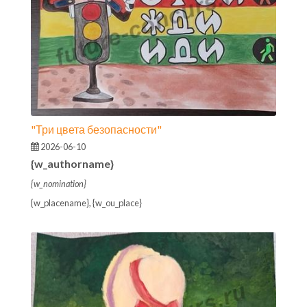
"Три цвета безопасности"
2026-06-10
{w_authorname}
{w_nomination}
{w_placename}, {w_ou_place}